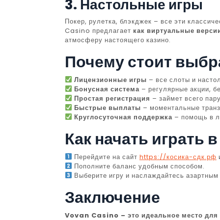
3. Настольные игры
Покер, рулетка, блэкджек – все эти класси
Casino предлагает
как виртуальные версии
атмосферу настоящего казино.
Почему стоит выбр
Лицензионные игры
– все слоты и насто
Бонусная система
– регулярные акции, б
Простая регистрация
– займет всего пару
Быстрые выплаты
– моментальные транз
Круглосуточная поддержка
– помощь в л
Как начать играть 
Перейдите на сайт
https://косика-сдк.рф
Пополните баланс удобным способом.
Выберите игру и наслаждайтесь азартным
Заключение
Vovan Casino – это идеальное место для