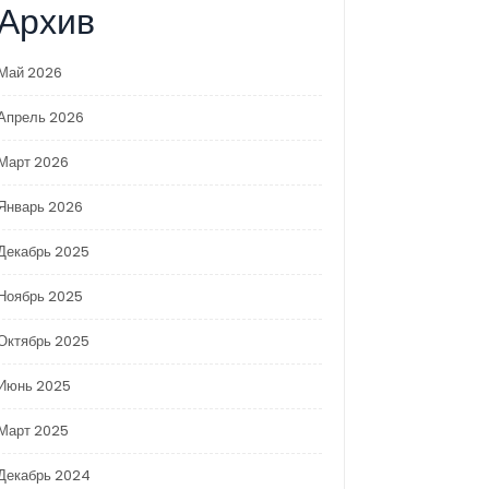
Архив
Май 2026
Апрель 2026
Март 2026
Январь 2026
Декабрь 2025
Ноябрь 2025
Октябрь 2025
Июнь 2025
Март 2025
Декабрь 2024