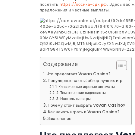
посетить
https://косика-сдк.рф
. Здесь вас 
предложения и честные выплаты.
Содержание
Что предлагает Vovan Casino?
Популярные слоты: обзор лучших игр
1. Классические игровые автоматы
2. Тематические видеослоты
3. Настольные игры
Почему стоит выбрать Vovan Casino?
Как начать играть в Vovan Casino?
Заключение