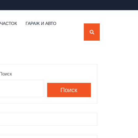
УЧАСТОК
ГАРАЖ И АВТО
Поиск
Поиск