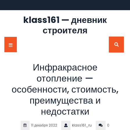
Перейти
к
содержимому
klass161 — дневник
строителя
Кнопка
Открыть
Инфракрасное
отопление —
особенности, стоимость,
преимущества и
недостатки
11 декабря 2022
klass161_ru
0