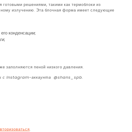
 готовыми решениями, такими как термоблоки из
ечному излучению. Эта блочная форма имеет следующие
 его конденсации;
ги;
же заполняются пеной низкого давления.
и с Instagram-аккаунта
@shans_spb
.
вторизоваться
.