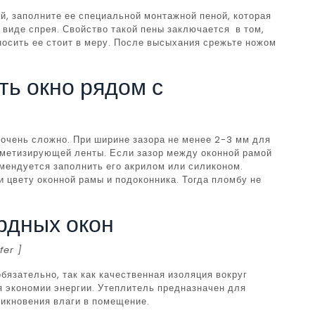
й, заполните ее специальной монтажной пеной, которая
виде спрея. Свойство такой пены заключается в том,
носить ее стоит в меру. После высыхания срежьте ножом
ть окно рядом с
 очень сложно. При ширине зазора не менее 2-3 мм для
рметизирующей ленты. Если зазор между оконной рамой
мендуется заполнить его акрилом или силиконом.
 цвету оконной рамы и подоконника. Тогда пломбу не
рдных окон
fer ]
язательно, так как качественная изоляция вокруг
я экономии энергии. Утеплитель предназначен для
икновения влаги в помещение.