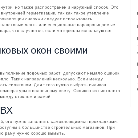
нутри, но также распространен и наружный способ. Это
 внутренней герметизации, так как такое утепление
дроизоляции снаружи следует использовать
опластовые ленты или специальные паропроницаемые
пара, что случается, если материалы используются
иковых окон своими
выполнение подобных работ, допускают немало ошибок.
епло. Таких направлений несколько. Если между
лать силиконом. Для этого нужно выбрать силикон
температуры и солнечному свету. Силикон из пистолета
 между стеклом и рамой.
ПВХ
ой, его нужно заполнить самоклеящимися прокладками,
доступны в большинстве строительных магазинов. При
ную раму нужно хорошо вымыть.