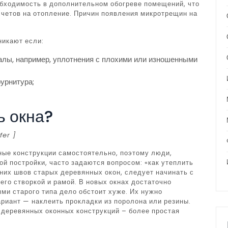
еобходимость в дополнительном обогреве помещений, что
счетов на отопление. Причин появления микротрещин на
никают если:
лы, например, уплотнения с плохими или изношенными
урнитура;
ь окна?
fer ]
ные конструкции самостоятельно, поэтому люди,
й постройки, часто задаются вопросом: «как утеплить
них швов старых деревянных окон, следует начинать с
его створкой и рамой. В новых окнах достаточно
ми старого типа дело обстоит хуже. Их нужно
риант — наклеить прокладки из поролона или резины.
 деревянных оконных конструкций – более простая