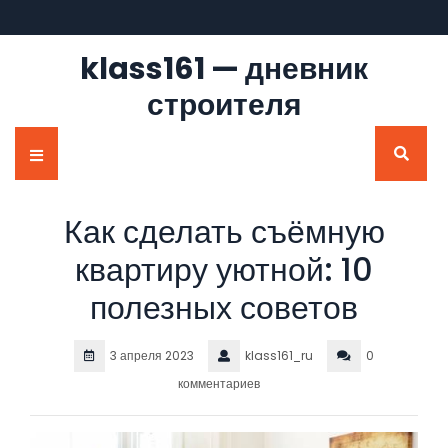
Перейти
к
содержимому
klass161 — дневник
строителя
Кнопка
Открыть
Как сделать съёмную
квартиру уютной: 10
полезных советов
3 апреля 2023
klass161_ru
0
комментариев