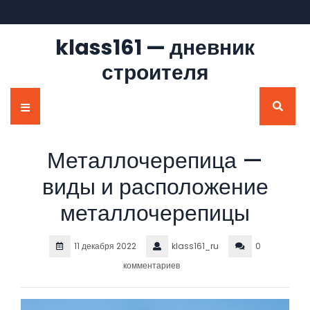
Перейти
к
содержимому
klass161 — дневник
строителя
Кнопка
Открыть
Металлочерепица —
виды и расположение
металлочерепицы
11 декабря 2022
klass161_ru
0
комментариев