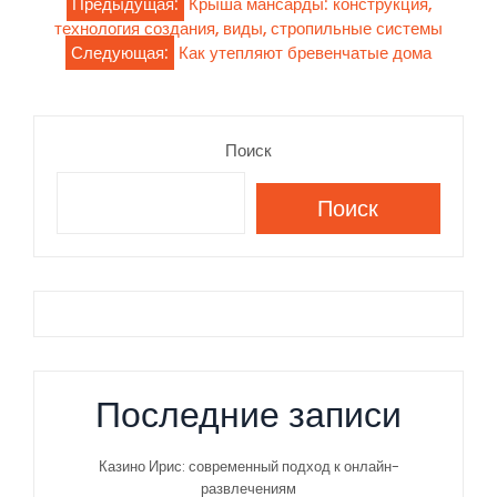
Навигация
Предыдущая:
Крыша мансарды: конструкция,
технология создания, виды, стропильные системы
по
Следующая:
Как утепляют бревенчатые дома
записям
Поиск
Поиск
Последние записи
Казино Ирис: современный подход к онлайн-
развлечениям