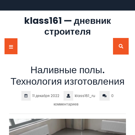
Перейти
к
содержимому
klass161 — дневник
строителя
Кнопка
Открыть
Наливные полы.
Технология изготовления
11 декабря 2022
klass161_ru
0
комментариев