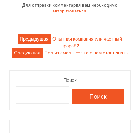
Для отправки комментария вам необходимо
авторизоваться
.
Навигация
Предыдущая:
Опытная компания или частный
прораб?
по
Следующая:
Пол из смолы — что о нем стоит знать
записям
Поиск
Поиск