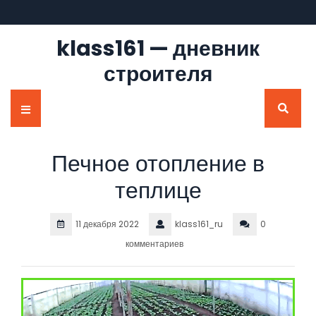
Перейти
к
содержимому
klass161 — дневник
строителя
Кнопка
Открыть
Печное отопление в
теплице
11 декабря 2022
klass161_ru
0
комментариев