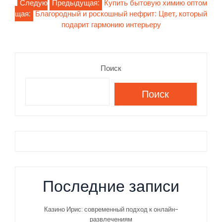
Навигация
Следую
Предыдущая:
Купить бытовую химию оптом
щая:
Благородный и роскошный нефрит: Цвет, который
по
подарит гармонию интерьеру
записям
Поиск
Поиск
Последние записи
Казино Ирис: современный подход к онлайн-
развлечениям