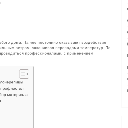
ы
бого дома. На нее постоянно оказывают воздействие
ильным ветром, заканчивая перепадами температур. По
 проводиться профессионалами, с применением
ллочерепицы
 профнастил
бор материала
ы