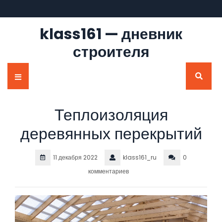
Перейти
к
содержимому
klass161 — дневник
строителя
Кнопка
Открыть
Теплоизоляция
деревянных перекрытий
11 декабря 2022
klass161_ru
0
комментариев